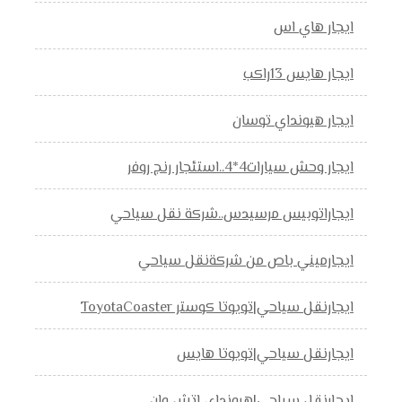
ايجار هاي اس
ايجار هايس 13راكب
ايجار هيونداي توسان
ايجار وحش سيارات4*4..استئجار رنج روفر
ايجاراتوبيس مرسيدس..شركة نقل سياحي
ايجارميني باص من شركةنقل سياحي
ايجارنقل سياحي|تويوتا كوستر ToyotaCoaster
ايجارنقل سياحي|تويوتا هايس
ايجارنقل سياحي|هيونداي اتش وان