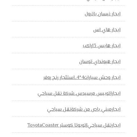
ايجار نيسان باترول
ايجار هاي اس
ايجار هايس 13راكب
ايجار هيونداي توسان
ايجار وحش سيارات4*4..استئجار رنج روفر
ايجاراتوبيس مرسيدس..شركة نقل سياحي
ايجارميني باص من شركةنقل سياحي
ايجارنقل سياحي|تويوتا كوستر ToyotaCoaster