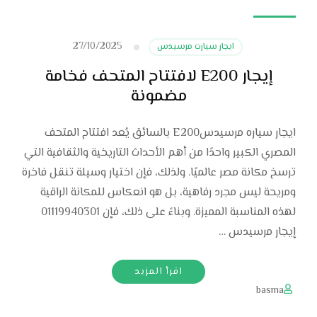
27/10/2025
ايجار سيارت مرسيدس
إيجار E200 لافتتاح المتحف فخامة
مضمونة
ايجار سياره مرسيدسE200 بالسائق يُعد افتتاح المتحف
المصري الكبير واحدًا من أهم الأحداث التاريخية والثقافية التي
ترسخ مكانة مصر عالميًا. ولذلك، فإن اختيار وسيلة تنقل فاخرة
ومريحة ليس مجرد رفاهية، بل هو انعكاس للمكانة الراقية
لهذه المناسبة المميزة. وبناءً على ذلك، فإن 01119940301
إيجار مرسيدس …
اقرأ المزيد
basma