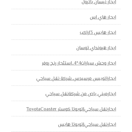
ايجار نيسان باترول
ايجار هاي اس
ايجار هايس 13راكب
ايجار هيونداي توسان
ايجار وحش سيارات4*4..استئجار رنج روفر
ايجاراتوبيس مرسيدس..شركة نقل سياحي
ايجارميني باص من شركةنقل سياحي
ايجارنقل سياحي|تويوتا كوستر ToyotaCoaster
ايجارنقل سياحي|تويوتا هايس