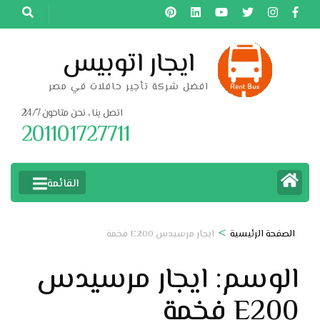
خطى
لى
لمحتوى
ايجار اتوبيس
اضغط
افضل شركة تأجير حافلات في مصر
Enter
اتصل بنا ، نحن متاحون 24/7
201101727711
القائمة
>
الصفحة الرئيسية
ايجار مرسيدس E200 فخمة
الوسم:
ايجار مرسيدس
E200 فخمة