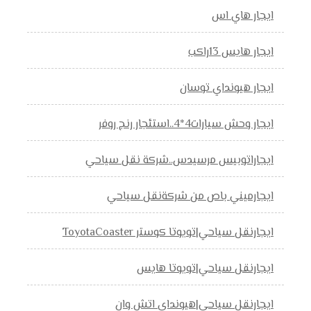
ايجار هاي اس
ايجار هايس 13راكب
ايجار هيونداي توسان
ايجار وحش سيارات4*4..استئجار رنج روفر
ايجاراتوبيس مرسيدس..شركة نقل سياحي
ايجارميني باص من شركةنقل سياحي
ايجارنقل سياحي|تويوتا كوستر ToyotaCoaster
ايجارنقل سياحي|تويوتا هايس
ايجارنقل سياحي|هيونداي اتش وان