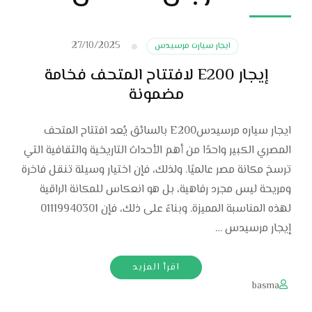
27/10/2025
ايجار سيارت مرسيدس
إيجار E200 لافتتاح المتحف فخامة
مضمونة
ايجار سياره مرسيدسE200 بالسائق يُعد افتتاح المتحف
المصري الكبير واحدًا من أهم الأحداث التاريخية والثقافية التي
ترسخ مكانة مصر عالميًا. ولذلك، فإن اختيار وسيلة تنقل فاخرة
ومريحة ليس مجرد رفاهية، بل هو انعكاس للمكانة الراقية
لهذه المناسبة المميزة. وبناءً على ذلك، فإن 01119940301
إيجار مرسيدس …
اقرأ المزيد
basma