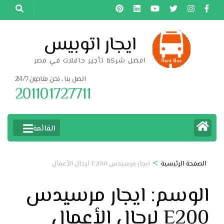
خطى
لى
لمحتوى
ايجار اتوبيس
اضغط
افضل شركة تأجير حافلات في مصر
Enter
اتصل بنا ، نحن متاحون 24/7
201101727711
القائمة
>
الصفحة الرئيسية
ايجار مرسيدس E200 لرجال الأعمال
الوسم:
ايجار مرسيدس
E200 لرجال الأعمال