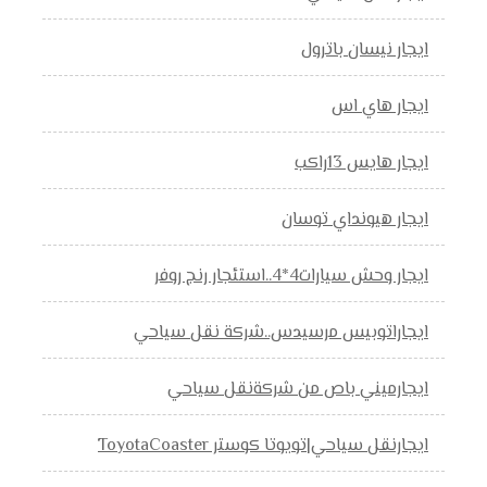
ايجار نيسان باترول
ايجار هاي اس
ايجار هايس 13راكب
ايجار هيونداي توسان
ايجار وحش سيارات4*4..استئجار رنج روفر
ايجاراتوبيس مرسيدس..شركة نقل سياحي
ايجارميني باص من شركةنقل سياحي
ايجارنقل سياحي|تويوتا كوستر ToyotaCoaster