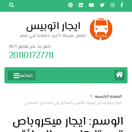
خطى
لى
لمحتوى
ايجار اتوبيس
اضغط
افضل شركة تأجير حافلات في مصر
Enter
اتصل بنا ، نحن متاحون 24/7
201101727711
القائمة
>
الصفحة الرئيسية
ايجار ميكروباص تويوتا هايس بالسائق في الساحل الشمالي
الوسم:
ايجار ميكروباص