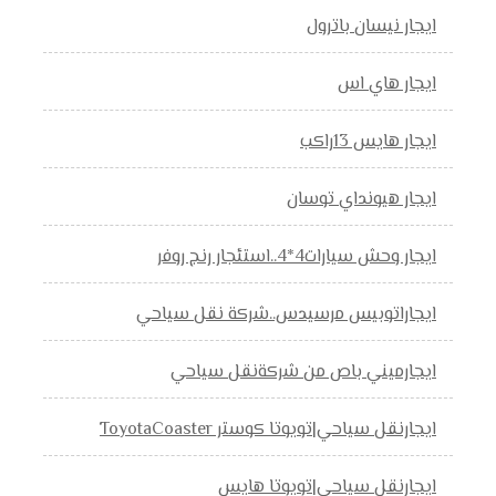
ايجار نيسان باترول
ايجار هاي اس
ايجار هايس 13راكب
ايجار هيونداي توسان
ايجار وحش سيارات4*4..استئجار رنج روفر
ايجاراتوبيس مرسيدس..شركة نقل سياحي
ايجارميني باص من شركةنقل سياحي
ايجارنقل سياحي|تويوتا كوستر ToyotaCoaster
ايجارنقل سياحي|تويوتا هايس