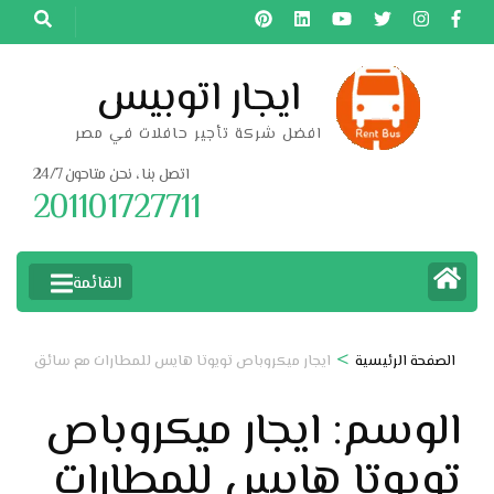
خطى
لى
لمحتوى
ايجار اتوبيس
اضغط
افضل شركة تأجير حافلات في مصر
Enter
اتصل بنا ، نحن متاحون 24/7
201101727711
القائمة
>
الصفحة الرئيسية
ايجار ميكروباص تويوتا هايس للمطارات مع سائق
الوسم:
ايجار ميكروباص
تويوتا هايس للمطارات