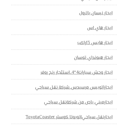
ايجار نيسان باترول
ايجار هاي اس
ايجار هايس 13راكب
ايجار هيونداي توسان
ايجار وحش سيارات4*4..استئجار رنج روفر
ايجاراتوبيس مرسيدس..شركة نقل سياحي
ايجارميني باص من شركةنقل سياحي
ايجارنقل سياحي|تويوتا كوستر ToyotaCoaster