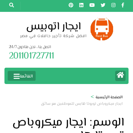
خطى
لى
لمحتوى
ايجار اتوبيس
اضغط
افضل شركة تأجير حافلات في مصر
Enter
اتصل بنا ، نحن متاحون 24/7
201101727711
القائمة
>
الصفحة الرئيسية
ايجار ميكروباص تويوتا هايس للموظفين مع سائق
الوسم:
ايجار ميكروباص