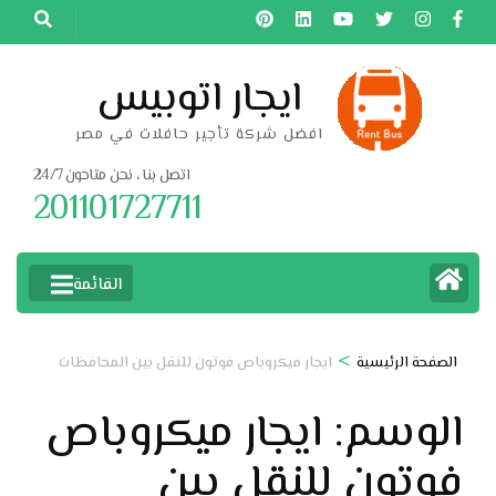
خطى
لى
لمحتوى
ايجار اتوبيس
اضغط
افضل شركة تأجير حافلات في مصر
Enter
اتصل بنا ، نحن متاحون 24/7
201101727711
القائمة
>
الصفحة الرئيسية
ايجار ميكروباص فوتون للنقل بين المحافظات
الوسم:
ايجار ميكروباص
فوتون للنقل بين