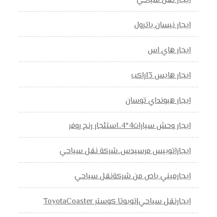
ايجار نقل سياحي
ايجار نيسان باترول
ايجار هاي اس
ايجار هايس 13راكب
ايجار هيونداي توسان
ايجار وحش سيارات4*4..استئجار رنج روفر
ايجاراتوبيس مرسيدس..شركة نقل سياحي
ايجارميني باص من شركةنقل سياحي
ايجارنقل سياحي|تويوتا كوستر ToyotaCoaster