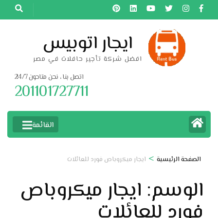
خطى
لى
لمحتوى
ايجار اتوبيس
اضغط
افضل شركة تأجير حافلات في مصر
Enter
اتصل بنا ، نحن متاحون 24/7
201101727711
القائمة
>
الصفحة الرئيسية
ايجار ميكروباص فورد للعائلات
الوسم:
ايجار ميكروباص
فورد للعائلات