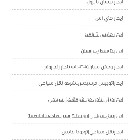
ايجار نيسان باترول
ايجار هاي اس
ايجار هايس 13راكب
ايجار هيونداي توسان
ايجار وحش سيارات4*4..استئجار رنج روفر
ايجاراتوبيس مرسيدس..شركة نقل سياحي
ايجارميني باص من شركةنقل سياحي
ايجارنقل سياحي|تويوتا كوستر ToyotaCoaster
ايجارنقل سياحي|تويوتا هايس