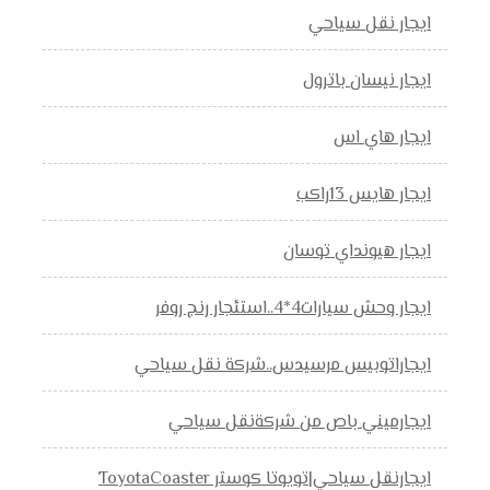
ايجار نقل سياحي
ايجار نيسان باترول
ايجار هاي اس
ايجار هايس 13راكب
ايجار هيونداي توسان
ايجار وحش سيارات4*4..استئجار رنج روفر
ايجاراتوبيس مرسيدس..شركة نقل سياحي
ايجارميني باص من شركةنقل سياحي
ايجارنقل سياحي|تويوتا كوستر ToyotaCoaster