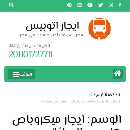
خطى
لى
لمحتوى
ايجار اتوبيس
اضغط
افضل شركة تأجير حافلات في مصر
Enter
اتصل بنا ، نحن متاحون 24/7
201101727711
القائمة
>
الصفحة الرئيسية
ايجار ميكروباص هايس بالسائق جميع المحافظات
الوسم:
ايجار ميكروباص