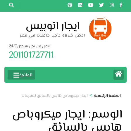
خطى
لى
لمحتوى
ايجار اتوبيس
اضغط
افضل شركة تأجير حافلات في مصر
Enter
اتصل بنا ، نحن متاحون 24/7
201101727711
القائمة
>
الصفحة الرئيسية
ايجار ميكروباص هايس بالسائق للشركات
الوسم:
ايجار ميكروباص
هايس بالسائق