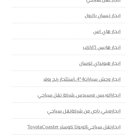
ايجار نقل سياحي
ايجار نيسان باترول
ايجار هاي اس
ايجار هايس 13راكب
ايجار هيونداي توسان
ايجار وحش سيارات4*4..استئجار رنج روفر
ايجاراتوبيس مرسيدس..شركة نقل سياحي
ايجارميني باص من شركةنقل سياحي
ايجارنقل سياحي|تويوتا كوستر ToyotaCoaster