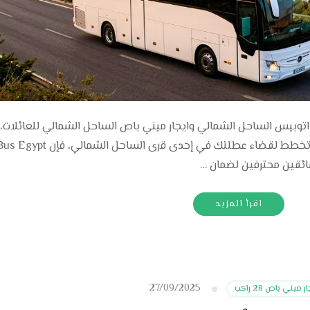
اتوبيس الساحل الشمالي وايجار ميني باص الساحل الشمالي للعائلات،
الشركات، الأصدقاء، والرحلات الجماعية. إذا كنت تخطط لقضاء عطلتك في إح
سائقين محترفين لضمان …
اقرأ المزيد
27/09/2025
ر ميني باص 28 راكب