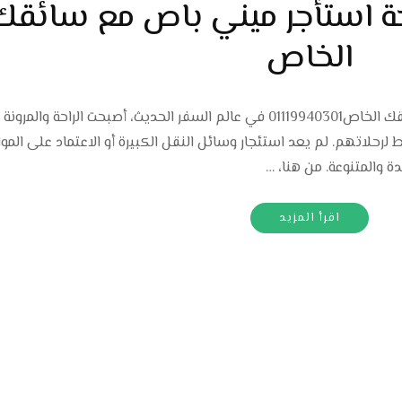
حة استأجر ميني باص مع سائقك
الخاص
رحلات خاصة ومريحة استأجر ميني باص مع سائقك الخاص01119940301 في عالم السفر الحديث، أصبحت الراحة 
ط لرحلاتهم. لم يعد استئجار وسائل النقل الكبيرة أو الاعتماد على المو
ايدة والمتنوعة. من هنا، …
اقرأ المزيد