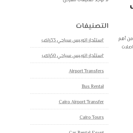
لا توجد تعليقات للعرض.
التصنيفات
والمرونة من أهم
‘استئجار اتوبيس سياحي 33راكب
اصلات
‘استئجار اتوبيس سياحي 50راكب
Airport Transfers
Bus Rental
Cairo Airport Transfer
Cairo Tours