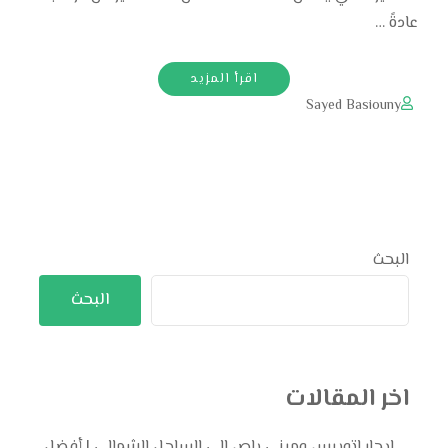
عادةً …
اقرأ المزيد
Sayed Basiouny
البحث
البحث
اخر المقالات
ايجار اتوبيس وميني باص إلى الساحل الشمالي | أفضل