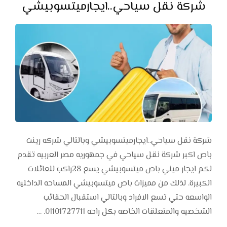
شركة نقل سياحي..ايجارميتسوبيشي
شركة نقل سياحي..ايجارميتسوبيشي وبالتالي شركه رينت
باص اكبر شركة نقل سياحي في جمهوريه مصر العربيه تقدم
لكم ايجار ميني باص ميتسوبيشي يسع 28راكب للعائلات
الكبيرة. لذلك من مميزات باص ميتسوبيشي المساحه الداخليه
الواسعه حتي تسع الافراد وبالتالي استقبال الحقائب
الشخصيه والمتعلقات الخاصه بكل راحه 01101727711. …