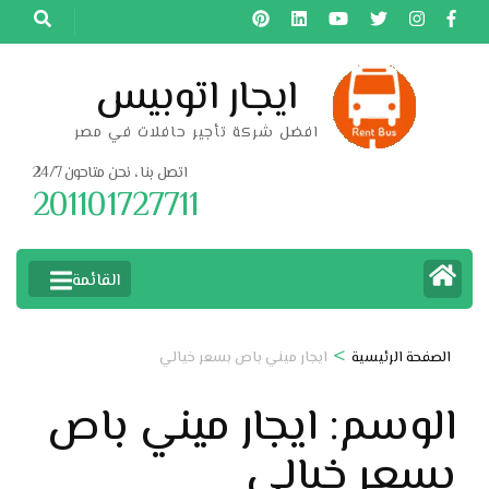
خطى
لى
لمحتوى
ايجار اتوبيس
اضغط
افضل شركة تأجير حافلات في مصر
Enter
اتصل بنا ، نحن متاحون 24/7
201101727711
القائمة
>
الصفحة الرئيسية
ايجار ميني باص بسعر خيالي
الوسم:
ايجار ميني باص
بسعر خيالي