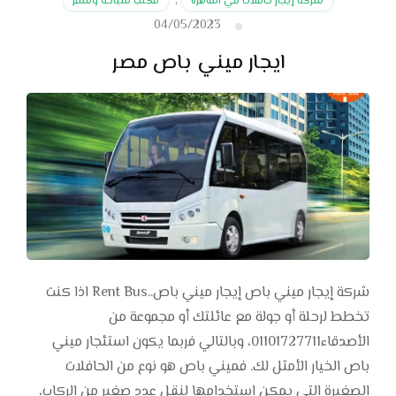
شركة إيجار حافلات في القاهرة
,
مكتب سياحه وسفر
04/05/2023
ايجار ميني باص مصر
شركة إيجار ميني باص إيجار ميني باص..Rent Bus اذا كنت
تخطط لرحلة أو جولة مع عائلتك أو مجموعة من
الأصدقاء01101727711، وبالتالي فربما يكون استئجار ميني
باص الخيار الأمثل لك. فميني باص هو نوع من الحافلات
الصغيرة التي يمكن استخدامها لنقل عدد صغير من الركاب،