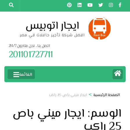
خطى
لى
لمحتوى
ايجار اتوبيس
اضغط
افضل شركة تأجير حافلات في مصر
Enter
اتصل بنا ، نحن متاحون 24/7
201101727711
القائمة
>
الصفحة الرئيسية
ايجار ميني باص 25 راكب
الوسم:
ايجار ميني باص
25 راكب