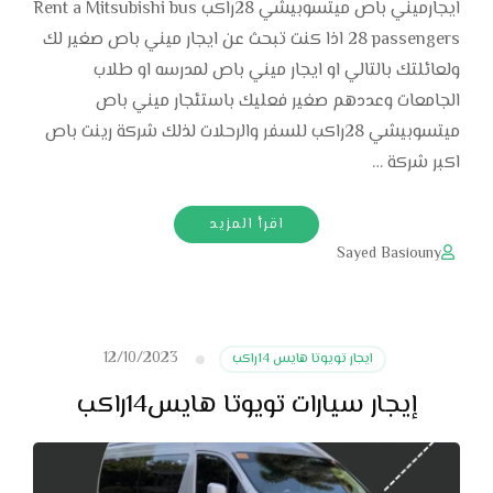
ايجارميني باص ميتسوبيشي 28راكب Rent a Mitsubishi bus
28 passengers اذا كنت تبحث عن ايجار ميني باص صغير لك
ولعائلتك بالتالي او ايجار ميني باص لمدرسه او طلاب
الجامعات وعددهم صغير فعليك باستئجار ميني باص
ميتسوبيشي 28راكب للسفر والرحلات لذلك شركة رينت باص
اكبر شركة …
اقرأ المزيد
Sayed Basiouny
12/10/2023
ايجار تويوتا هايس 14راكب
إيجار سيارات تويوتا هايس14راكب