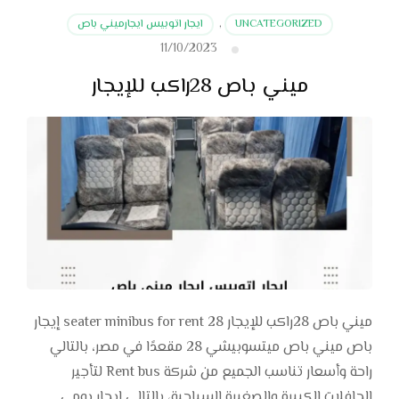
UNCATEGORIZED
,
ايجار اتوبيس ايجارميني باص
11/10/2023
ميني باص 28راكب للإيجار
ميني باص 28راكب للإيجار 28 seater minibus for rent إيجار
باص ميني باص ميتسوبيشي 28 مقعدًا في مصر، بالتالي
راحة وأسعار تناسب الجميع من شركة Rent bus لتأجير
الحافلات الكبيرة والصغيرة السياحية، بالتالي إيجار يومي