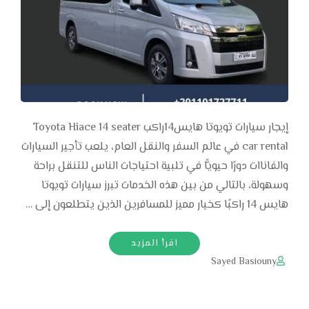
إيجار سيارات تويوتا هايس14راكب Toyota Hiace 14 seater
car rental في عالم السفر والنقل العام، يلعب تأجير السيارات
والفاناات دورًا حيويًّا في تلبية احتياجات الناس للتنقل براحة
وسهولة، بالتالي من بين هذه الخدمات تبرز سيارات تويوتا
هايس 14 راكبًا كخيار مميز للمسافرين الذين يتطلعون إلى …
اقرأ المزيد
Sayed Basiouny