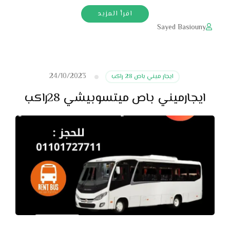
اقرأ المزيد
Sayed Basiouny
24/10/2023
ايجار ميني باص 28 راكب
ايجارميني باص ميتسوبيشي 28راكب