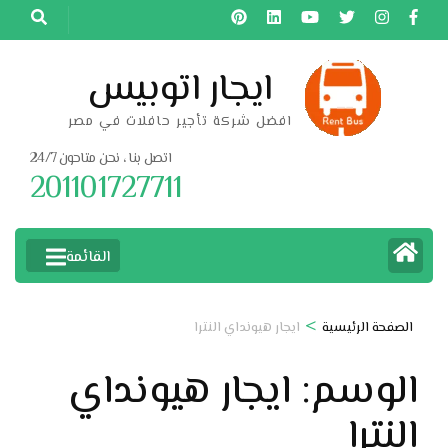
خطى
لى
لمحتوى
ايجار اتوبيس
اضغط
افضل شركة تأجير حافلات في مصر
Enter
اتصل بنا ، نحن متاحون 24/7
201101727711
القائمة
>
الصفحة الرئيسية
ايجار هيونداي النترا
الوسم:
ايجار هيونداي
النترا