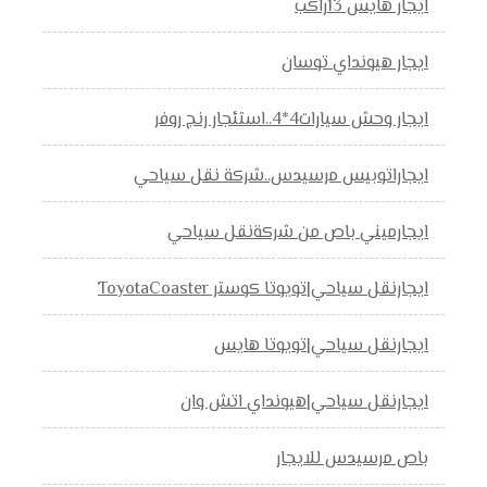
ايجار هايس 13راكب
ايجار هيونداي توسان
ايجار وحش سيارات4*4..استئجار رنج روفر
ايجاراتوبيس مرسيدس..شركة نقل سياحي
ايجارميني باص من شركةنقل سياحي
ايجارنقل سياحي|تويوتا كوستر ToyotaCoaster
ايجارنقل سياحي|تويوتا هايس
ايجارنقل سياحي|هيونداي اتش وان
باص مرسيدس للايجار