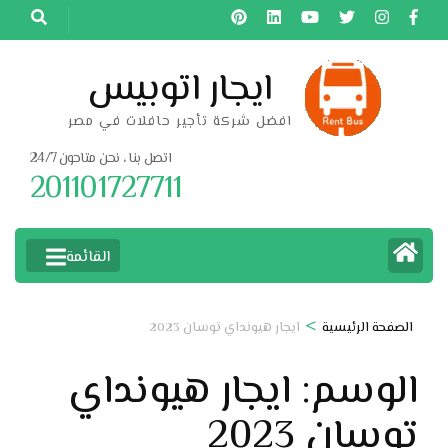
خطى
لى
لمحتوى
ايجار اتوبيس
اضغط
افضل شركة تأجير حافلات في مصر
Enter
اتصل بنا ، نحن متاحون 24/7
201101727711
القائمة
>
الصفحة الرئيسية
ايجار هيونداي توسان 2023
الوسم:
ايجار هيونداي
توسان 2023