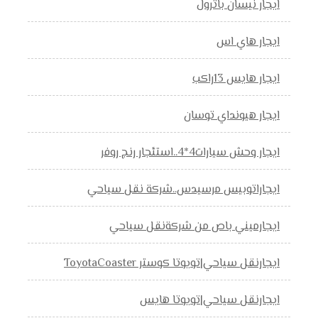
ايجار نيسان باترول
ايجار هاي اس
ايجار هايس 13راكب
ايجار هيونداي توسان
ايجار وحش سيارات4*4..استئجار رنج روفر
ايجاراتوبيس مرسيدس..شركة نقل سياحي
ايجارميني باص من شركةنقل سياحي
ايجارنقل سياحي|تويوتا كوستر ToyotaCoaster
ايجارنقل سياحي|تويوتا هايس