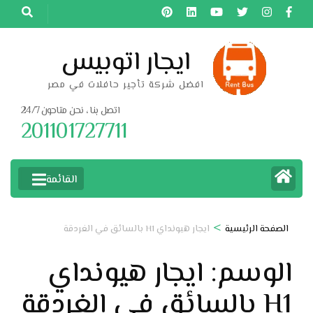
خطى
لى
لمحتوى
ايجار اتوبيس
اضغط
افضل شركة تأجير حافلات في مصر
Enter
اتصل بنا ، نحن متاحون 24/7
201101727711
القائمة
>
الصفحة الرئيسية
ايجار هيونداي H1 بالسائق في الغردقة
الوسم:
ايجار هيونداي
H1 بالسائق في الغردقة