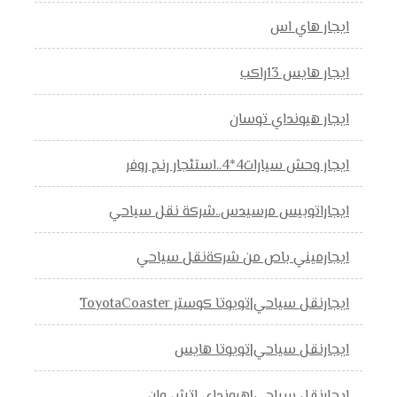
ايجار هاي اس
ايجار هايس 13راكب
ايجار هيونداي توسان
ايجار وحش سيارات4*4..استئجار رنج روفر
ايجاراتوبيس مرسيدس..شركة نقل سياحي
ايجارميني باص من شركةنقل سياحي
ايجارنقل سياحي|تويوتا كوستر ToyotaCoaster
ايجارنقل سياحي|تويوتا هايس
ايجارنقل سياحي|هيونداي اتش وان