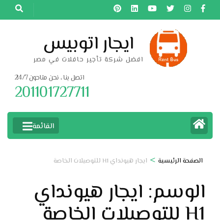
خطى
لى
لمحتوى
ايجار اتوبيس
اضغط
افضل شركة تأجير حافلات في مصر
Enter
اتصل بنا ، نحن متاحون 24/7
201101727711
القائمة
>
الصفحة الرئيسية
ايجار هيونداي H1 للتوصيلات الخاصة
الوسم:
ايجار هيونداي
H1 للتوصيلات الخاصة