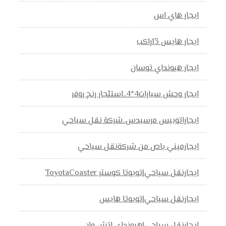
ايجار هاي اس
ايجار هايس 13راكب
ايجار هيونداي توسان
ايجار وحش سيارات4*4..استئجار رنج روفر
ايجاراتوبيس مرسيدس..شركة نقل سياحي
ايجارميني باص من شركةنقل سياحي
ايجارنقل سياحي|تويوتا كوستر ToyotaCoaster
ايجارنقل سياحي|تويوتا هايس
ايجارنقل سياحي|هيونداي اتش وان