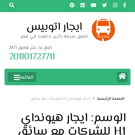
خطى
لى
لمحتوى
ايجار اتوبيس
اضغط
افضل شركة تأجير حافلات في مصر
Enter
اتصل بنا ، نحن متاحون 24/7
201101727711
القائمة
>
الصفحة الرئيسية
ايجار هيونداي H1 للشركات مع سائق
الوسم:
ايجار هيونداي
H1 للشركات مع سائق