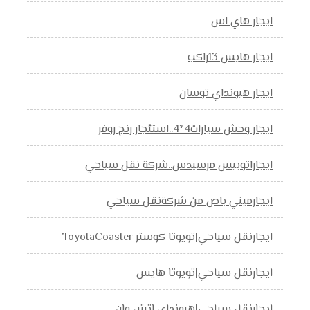
ايجار هاي اس
ايجار هايس 13راكب
ايجار هيونداي توسان
ايجار وحش سيارات4*4..استئجار رنج روفر
ايجاراتوبيس مرسيدس..شركة نقل سياحي
ايجارميني باص من شركةنقل سياحي
ايجارنقل سياحي|تويوتا كوستر ToyotaCoaster
ايجارنقل سياحي|تويوتا هايس
ايجارنقل سياحي|هيونداي اتش وان