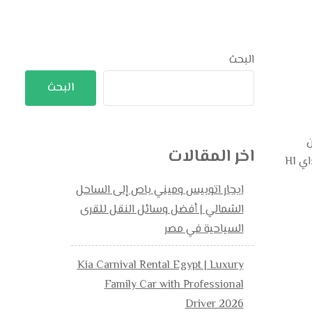
البحث
البحث
ن
اخر المقالات
والرفاهية والمرونة في كل رحلة. ومن بين الخيارات المميزة التي توفر هذه المزايا جميعا 01119940301 تتألق سيارة هيونداي H1
ايجار اتوبيس وميني باص إلى الساحل
الشمالي | أفضل وسائل النقل للقرى
السياحية في مصر
Kia Carnival Rental Egypt | Luxury
Family Car with Professional
Driver 2026