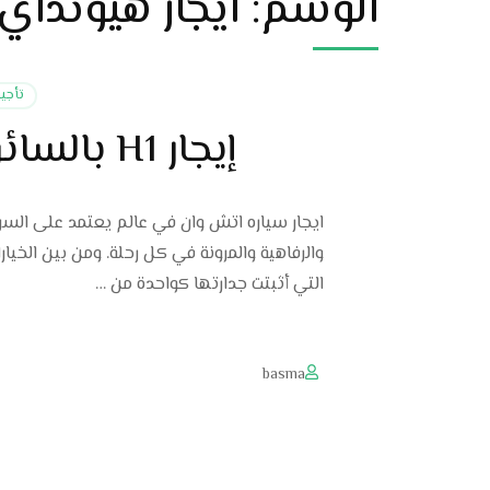
الوسم:
ايجار هيونداي H1 للمطارات مع سائ
تأجي
إيجار H1 بالسائق خدمة من الباب للباب بامتياز
ايجار سياره اتش وان في عالم يعتمد على السر
التي أثبتت جدارتها كواحدة من …
basma