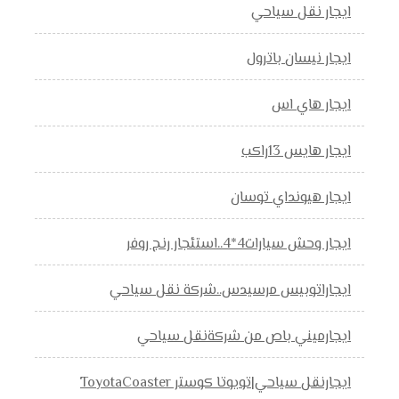
ايجار نقل سياحي
ايجار نيسان باترول
ايجار هاي اس
ايجار هايس 13راكب
ايجار هيونداي توسان
ايجار وحش سيارات4*4..استئجار رنج روفر
ايجاراتوبيس مرسيدس..شركة نقل سياحي
ايجارميني باص من شركةنقل سياحي
ايجارنقل سياحي|تويوتا كوستر ToyotaCoaster