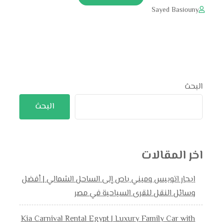
Sayed Basiouny
البحث
البحث
اخر المقالات
ايجار اتوبيس وميني باص إلى الساحل الشمالي | أفضل
وسائل النقل للقرى السياحية في مصر
Kia Carnival Rental Egypt | Luxury Family Car with