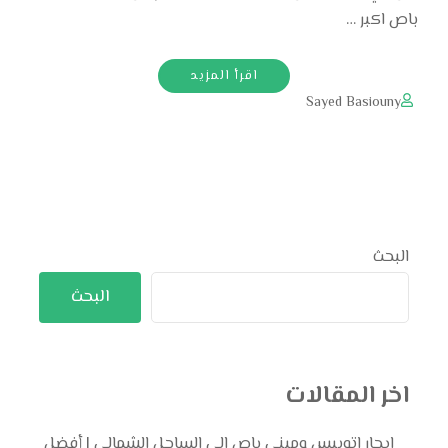
باص اكبر …
اقرأ المزيد
Sayed Basiouny
البحث
البحث
اخر المقالات
ايجار اتوبيس وميني باص إلى الساحل الشمالي | أفضل