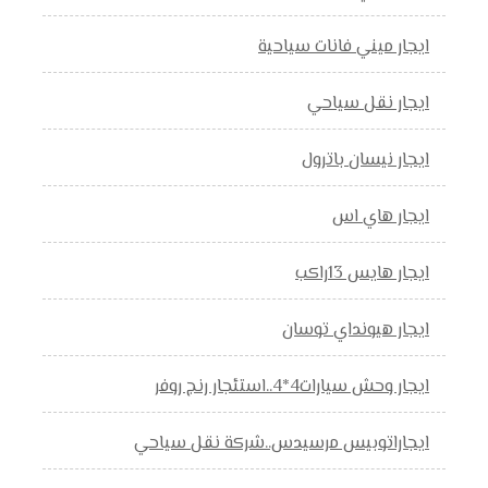
ايجار ميني فانات سياحية
ايجار نقل سياحي
ايجار نيسان باترول
ايجار هاي اس
ايجار هايس 13راكب
ايجار هيونداي توسان
ايجار وحش سيارات4*4..استئجار رنج روفر
ايجاراتوبيس مرسيدس..شركة نقل سياحي