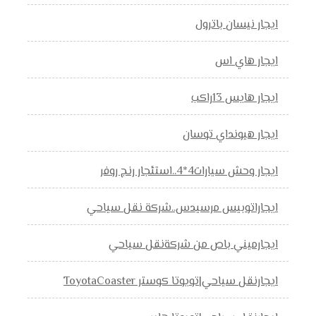
ايجار نيسان باترول
ايجار هاي اس
ايجار هايس 13راكب
ايجار هيونداي توسان
ايجار وحش سيارات4*4..استئجار رنج روفر
ايجاراتوبيس مرسيدس..شركة نقل سياحي
ايجارميني باص من شركةنقل سياحي
ايجارنقل سياحي|تويوتا كوستر ToyotaCoaster