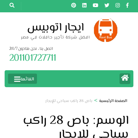
خطى
لى
لمحتوى
ايجار اتوبيس
اضغط
افضل شركة تأجير حافلات في مصر
Enter
اتصل بنا ، نحن متاحون 24/7
201101727711
القائمة
>
الصفحة الرئيسية
باص 28 راكب سياحي للإيجار
الوسم:
باص 28 راكب
سياحي للإيجار