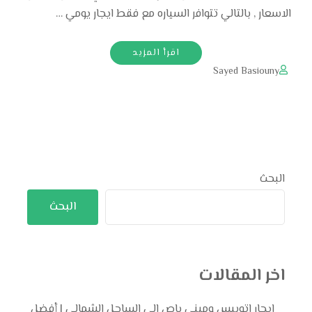
الاسعار , بالتالي تتوافر السياره مع فقط ايجار يومي …
اقرأ المزيد
Sayed Basiouny
البحث
البحث
اخر المقالات
ايجار اتوبيس وميني باص إلى الساحل الشمالي | أفضل