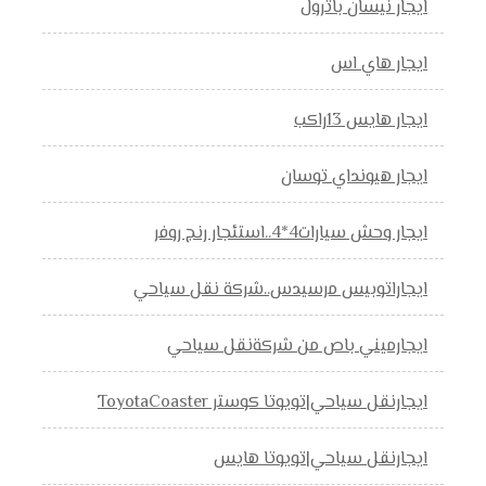
ايجار نيسان باترول
ايجار هاي اس
ايجار هايس 13راكب
ايجار هيونداي توسان
ايجار وحش سيارات4*4..استئجار رنج روفر
ايجاراتوبيس مرسيدس..شركة نقل سياحي
ايجارميني باص من شركةنقل سياحي
ايجارنقل سياحي|تويوتا كوستر ToyotaCoaster
ايجارنقل سياحي|تويوتا هايس