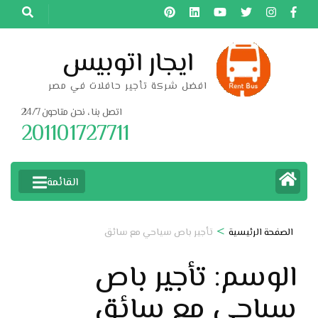
خطى
لى
لمحتوى
ايجار اتوبيس
اضغط
افضل شركة تأجير حافلات في مصر
Enter
اتصل بنا ، نحن متاحون 24/7
201101727711
القائمة
>
الصفحة الرئيسية
تأجير باص سياحي مع سائق
الوسم:
تأجير باص
سياحي مع سائق