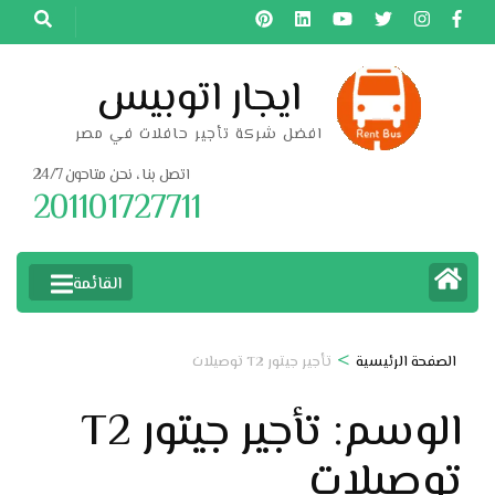
خطى
لى
لمحتوى
ايجار اتوبيس
اضغط
افضل شركة تأجير حافلات في مصر
Enter
اتصل بنا ، نحن متاحون 24/7
201101727711
القائمة
>
الصفحة الرئيسية
تأجير جيتور T2 توصيلات
الوسم:
تأجير جيتور T2
توصيلات