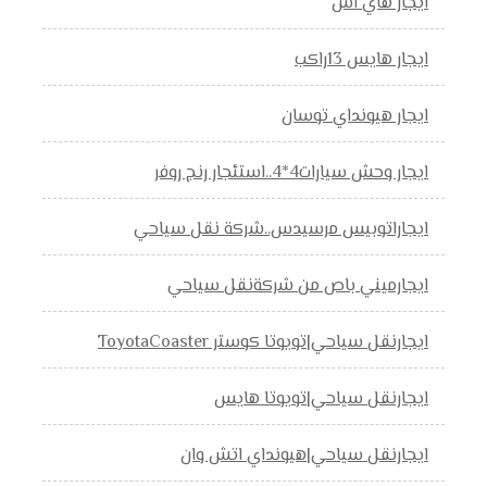
ايجار هاي اس
ايجار هايس 13راكب
ايجار هيونداي توسان
ايجار وحش سيارات4*4..استئجار رنج روفر
ايجاراتوبيس مرسيدس..شركة نقل سياحي
ايجارميني باص من شركةنقل سياحي
ايجارنقل سياحي|تويوتا كوستر ToyotaCoaster
ايجارنقل سياحي|تويوتا هايس
ايجارنقل سياحي|هيونداي اتش وان