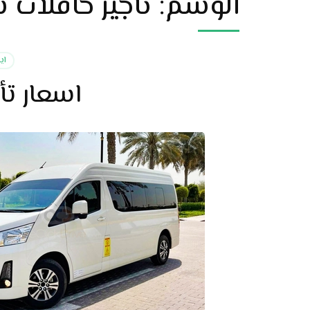
الوسم:
تأجير حافلات 
اي
اسعار ت