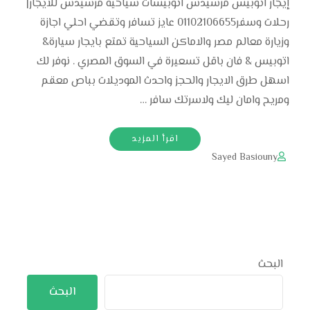
إيجار اتوبيس مرسيدس اتوبيسات سياحية مرسيدس للايجار|
رحلات وسفر01102106655 عايز تسافر وتقضي احلي اجازة
وزيارة معالم مصر والاماكن السياحية تمتع بايجار سيارة&
اتوبيس & فان باقل تسعيرة في السوق المصري . نوفر لك
اسهل طرق الايجار والحجز واحدث الموديلات بباص معقم
ومريح وامان ليك ولاسرتك سافر …
اقرأ المزيد
Sayed Basiouny
البحث
البحث