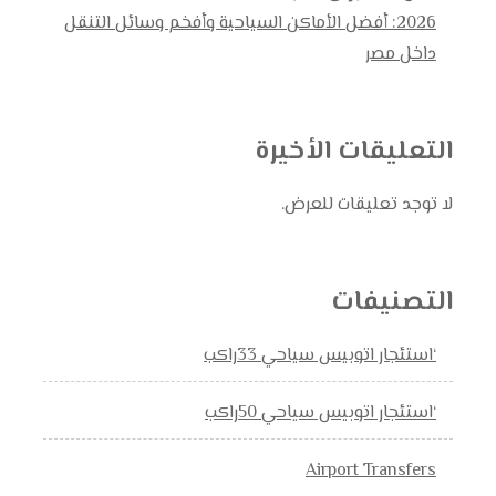
2026: أفضل الأماكن السياحية وأفخم وسائل التنقل
داخل مصر
التعليقات الأخيرة
لا توجد تعليقات للعرض.
التصنيفات
‘استئجار اتوبيس سياحي 33راكب
‘استئجار اتوبيس سياحي 50راكب
Airport Transfers