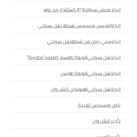
ايجار وحش سيارات4*4..استئجار رنج روفر
ايجاراتوبيس مرسيدس..شركة نقل سياحي
ايجارميني باص من شركةنقل سياحي
ايجارنقل سياحي|تويوتا كوستر ToyotaCoaster
ايجارنقل سياحي|تويوتا هايس
ايجارنقل سياحي|هيونداي اتش وان
باص مرسيدس للايجار
تأجير اتش وان