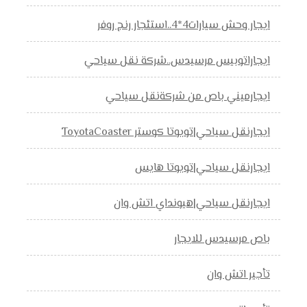
ايجار وحش سيارات4*4..استئجار رنج روفر
ايجاراتوبيس مرسيدس..شركة نقل سياحي
ايجارميني باص من شركةنقل سياحي
ايجارنقل سياحي|تويوتا كوستر ToyotaCoaster
ايجارنقل سياحي|تويوتا هايس
ايجارنقل سياحي|هيونداي اتش وان
باص مرسيدس للايجار
تأجير اتش وان