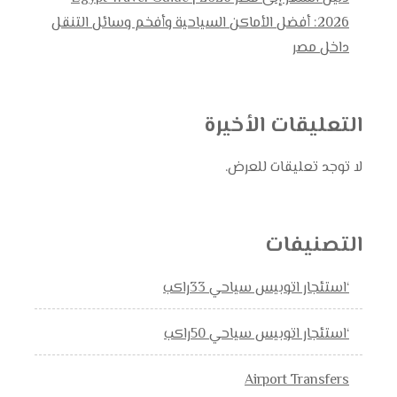
2026: أفضل الأماكن السياحية وأفخم وسائل التنقل
داخل مصر
التعليقات الأخيرة
لا توجد تعليقات للعرض.
التصنيفات
‘استئجار اتوبيس سياحي 33راكب
‘استئجار اتوبيس سياحي 50راكب
Airport Transfers