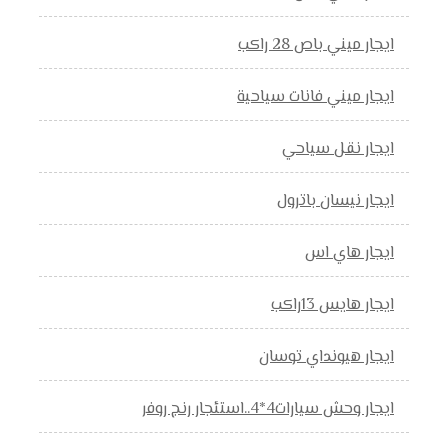
ايجار ميني باص 28 راكب
ايجار ميني فانات سياحية
ايجار نقل سياحي
ايجار نيسان باترول
ايجار هاي اس
ايجار هايس 13راكب
ايجار هيونداي توسان
ايجار وحش سيارات4*4..استئجار رنج روفر