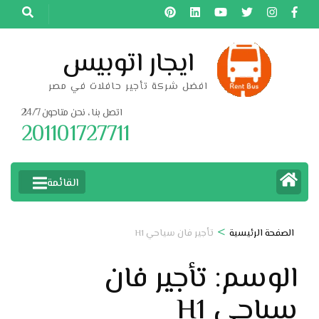
خطى
لى
لمحتوى
ايجار اتوبيس
اضغط
افضل شركة تأجير حافلات في مصر
Enter
اتصل بنا ، نحن متاحون 24/7
201101727711
القائمة
>
الصفحة الرئيسية
تأجير فان سياحي H1
الوسم:
تأجير فان
سياحي H1