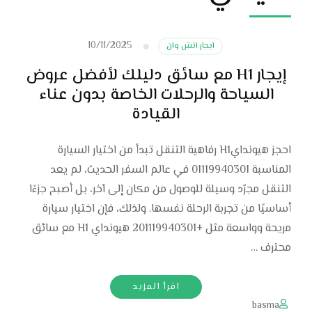
10/11/2025
ايجار اتش وان
إيجار H1 مع سائق دليلك لأفضل عروض
السياحة والرحلات الخاصة بدون عناء
القيادة
احجز هيوندايH1 رفاهية التنقل تبدأ من اختيار السيارة
المناسبة 01119940301 في عالم السفر الحديث، لم يعد
التنقل مجرّد وسيلة للوصول من مكان إلى آخر، بل أصبح جزءًا
أساسيًا من تجربة الرحلة نفسها. ولذلك، فإن اختيار سيارة
مريحة وواسعة مثل +201119940301 هيونداي H1 مع سائق
محترف …
اقرأ المزيد
basma