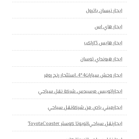
ايجار نيسان باترول
ايجار هاي اس
ايجار هايس 13راكب
ايجار هيونداي توسان
ايجار وحش سيارات4*4..استئجار رنج روفر
ايجاراتوبيس مرسيدس..شركة نقل سياحي
ايجارميني باص من شركةنقل سياحي
ايجارنقل سياحي|تويوتا كوستر ToyotaCoaster