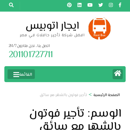
خطى
لى
لمحتوى
ايجار اتوبيس
اضغط
افضل شركة تأجير حافلات في مصر
Enter
اتصل بنا ، نحن متاحون 24/7
201101727711
القائمة
>
الصفحة الرئيسية
تأجير فوتون بالشهر مع سائق
الوسم:
تأجير فوتون
بالشهر مع سائق