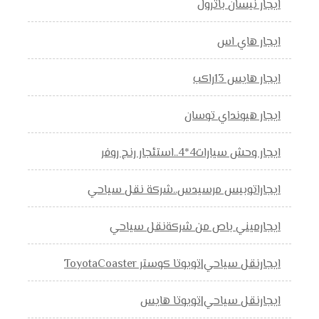
ايجار نيسان باترول
ايجار هاي اس
ايجار هايس 13راكب
ايجار هيونداي توسان
ايجار وحش سيارات4*4..استئجار رنج روفر
ايجاراتوبيس مرسيدس..شركة نقل سياحي
ايجارميني باص من شركةنقل سياحي
ايجارنقل سياحي|تويوتا كوستر ToyotaCoaster
ايجارنقل سياحي|تويوتا هايس