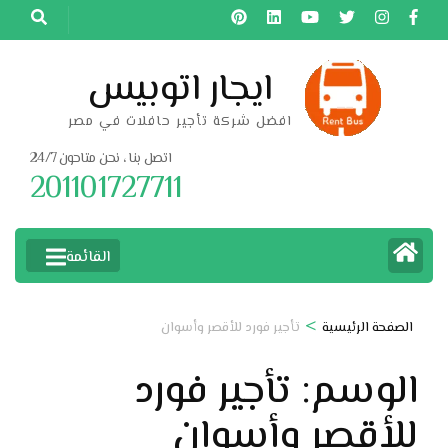
خطى
لى
لمحتوى
ايجار اتوبيس
اضغط
افضل شركة تأجير حافلات في مصر
Enter
اتصل بنا ، نحن متاحون 24/7
201101727711
القائمة
>
الصفحة الرئيسية
تأجير فورد للأقصر وأسوان
الوسم:
تأجير فورد
للأقصر وأسوان