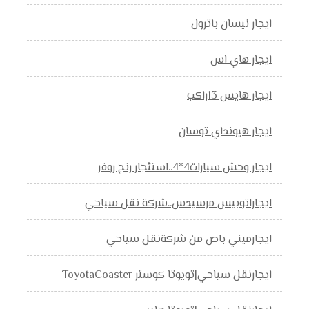
ايجار نيسان باترول
ايجار هاي اس
ايجار هايس 13راكب
ايجار هيونداي توسان
ايجار وحش سيارات4*4..استئجار رنج روفر
ايجاراتوبيس مرسيدس..شركة نقل سياحي
ايجارميني باص من شركةنقل سياحي
ايجارنقل سياحي|تويوتا كوستر ToyotaCoaster