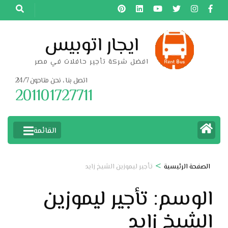
خطى
لى
لمحتوى
ايجار اتوبيس
اضغط
افضل شركة تأجير حافلات في مصر
Enter
اتصل بنا ، نحن متاحون 24/7
201101727711
القائمة
>
الصفحة الرئيسية
تأجير ليموزين الشيخ زايد
الوسم:
تأجير ليموزين
الشيخ زايد