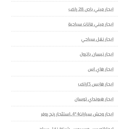
ايجار ميني باص 28 راكب
ايجار ميني فانات سياحية
ايجار نقل سياحي
ايجار نيسان باترول
ايجار هاي اس
ايجار هايس 13راكب
ايجار هيونداي توسان
ايجار وحش سيارات4*4..استئجار رنج روفر