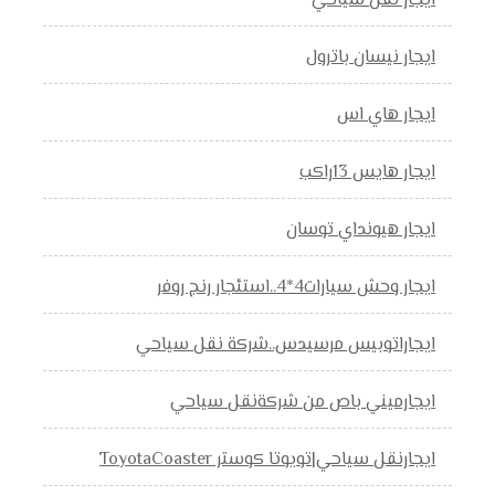
ايجار نقل سياحي
ايجار نيسان باترول
ايجار هاي اس
ايجار هايس 13راكب
ايجار هيونداي توسان
ايجار وحش سيارات4*4..استئجار رنج روفر
ايجاراتوبيس مرسيدس..شركة نقل سياحي
ايجارميني باص من شركةنقل سياحي
ايجارنقل سياحي|تويوتا كوستر ToyotaCoaster