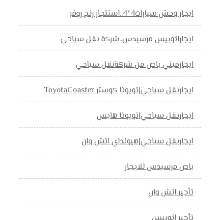
ايجار وحش سيارات4*4..استئجار رنج روفر
ايجاراتوبيس مرسيدس..شركة نقل سياحي
ايجارميني باص من شركةنقل سياحي
ايجارنقل سياحي|تويوتا كوستر ToyotaCoaster
ايجارنقل سياحي|تويوتا هايس
ايجارنقل سياحي|هيونداي اتش وان
باص مرسيدس للايجار
تأجير اتش وان
تأجير اتوبيس