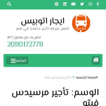
خطى
لى
لمحتوى
ايجار اتوبيس
اضغط
افضل شركة تأجير حافلات في مصر
Enter
اتصل بنا ، نحن متاحون 24/7
201101727711
القائمة
>
الصفحة الرئيسية
تأجير مرسيدس فيتو
الوسم:
تأجير مرسيدس
فيتو