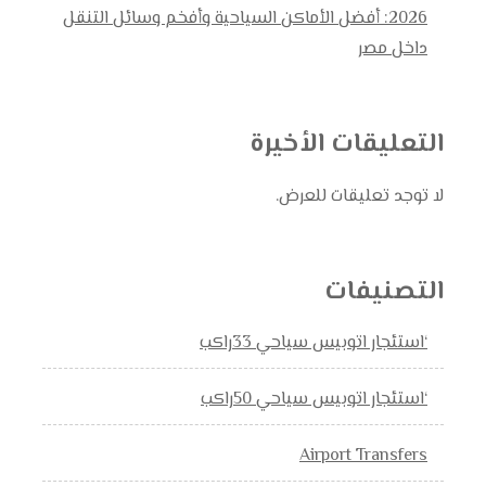
2026: أفضل الأماكن السياحية وأفخم وسائل التنقل
داخل مصر
التعليقات الأخيرة
لا توجد تعليقات للعرض.
التصنيفات
‘استئجار اتوبيس سياحي 33راكب
‘استئجار اتوبيس سياحي 50راكب
Airport Transfers