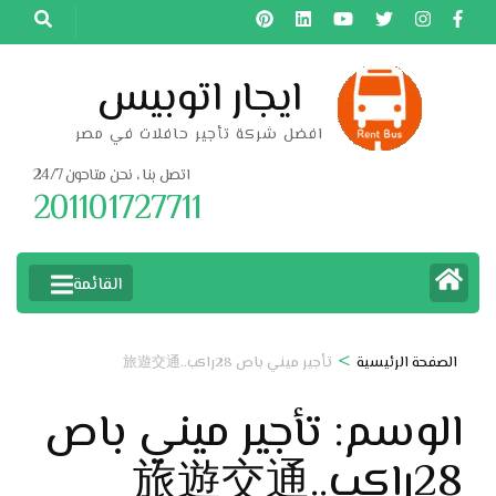
خطى
لى
لمحتوى
ايجار اتوبيس
اضغط
افضل شركة تأجير حافلات في مصر
Enter
اتصل بنا ، نحن متاحون 24/7
201101727711
القائمة
>
الصفحة الرئيسية
تأجير ميني باص 28راكب..旅遊交通
الوسم:
تأجير ميني باص
28راكب..旅遊交通