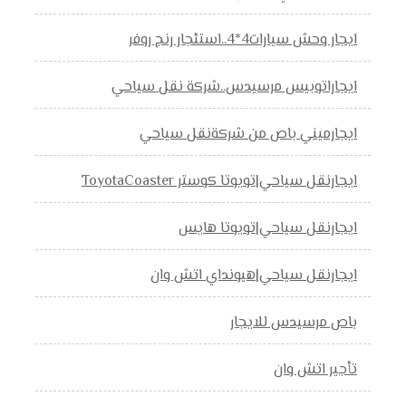
ايجار وحش سيارات4*4..استئجار رنج روفر
ايجاراتوبيس مرسيدس..شركة نقل سياحي
ايجارميني باص من شركةنقل سياحي
ايجارنقل سياحي|تويوتا كوستر ToyotaCoaster
ايجارنقل سياحي|تويوتا هايس
ايجارنقل سياحي|هيونداي اتش وان
باص مرسيدس للايجار
تأجير اتش وان