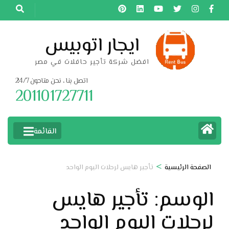
خطى
لى
لمحتوى
ايجار اتوبيس
اضغط
افضل شركة تأجير حافلات في مصر
Enter
اتصل بنا ، نحن متاحون 24/7
201101727711
القائمة
>
الصفحة الرئيسية
تأجير هايس لرحلات اليوم الواحد
الوسم:
تأجير هايس
لرحلات اليوم الواحد