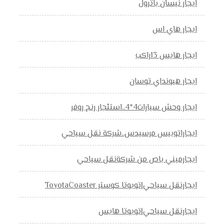
ايجار نيسان باترول
ايجار هاي اس
ايجار هايس 13راكب
ايجار هيونداي توسان
ايجار وحش سيارات4*4..استئجار رنج روفر
ايجاراتوبيس مرسيدس..شركة نقل سياحي
ايجارميني باص من شركةنقل سياحي
ايجارنقل سياحي|تويوتا كوستر ToyotaCoaster
ايجارنقل سياحي|تويوتا هايس