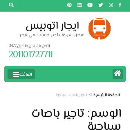
خطى
لى
لمحتوى
ايجار اتوبيس
اضغط
افضل شركة تأجير حافلات في مصر
Enter
اتصل بنا ، نحن متاحون 24/7
201101727711
القائمة
>
الصفحة الرئيسية
تاجير باصات سياحية
الوسم:
تاجير باصات
سياحية