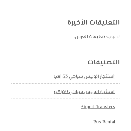
التعليقات الأخيرة
لا توجد تعليقات للعرض.
التصنيفات
‘استئجار اتوبيس سياحي 33راكب
‘استئجار اتوبيس سياحي 50راكب
Airport Transfers
Bus Rental