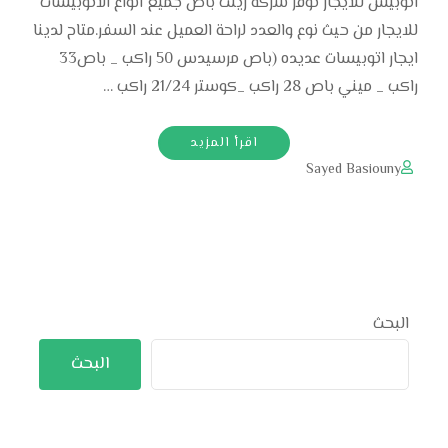
اتوبيس للايجار توفر شركة رينت باص جميع انواع الاتوبيسات
للايجار من حيث نوع والعدد لراحة العميل عند السفر.متاح لدينا
ايجار اتوبيسات عديده (باص مرسيدس 50 راكب _ باص33
راكب _ ميني باص 28 راكب _كوستر 21/24 راكب …
اقرأ المزيد
Sayed Basiouny
البحث
البحث