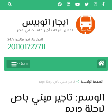
خطى
لى
لمحتوى
ايجار اتوبيس
اضغط
افضل شركة تأجير حافلات في مصر
Enter
اتصل بنا ، نحن متاحون 24/7
201101727711
القائمة
>
الصفحة الرئيسية
تاجير ميني باص لرحلة دريم
الوسم:
تاجير ميني باص
لرحلة دريم