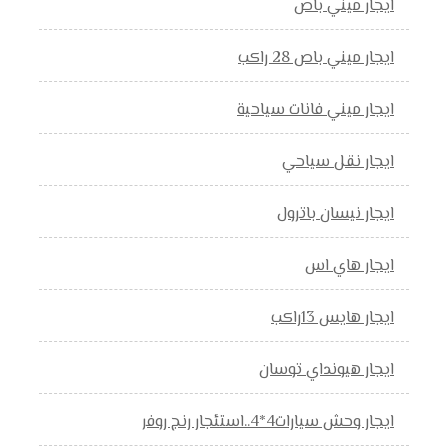
ايجار ميني باص
ايجار ميني باص 28 راكب
ايجار ميني فانات سياحية
ايجار نقل سياحي
ايجار نيسان باترول
ايجار هاي اس
ايجار هايس 13راكب
ايجار هيونداي توسان
ايجار وحش سيارات4*4..استئجار رنج روفر