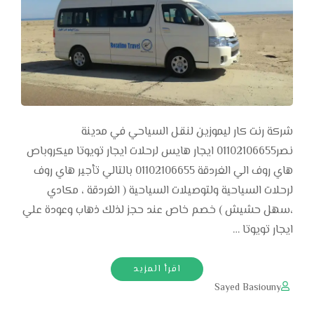
شركة رنت كار ليموزين لنقل السياحي في مدينة
نصر01102106655 ايجار هايس لرحلات ايجار تويوتا ميكروباص
هاي روف الي الغردقة 01102106655 بالتالي تأجير هاي روف
لرحلات السياحية ولتوصيلات السياحية ( الغردقة ، مكادي
،سهل حشيش ) خصم خاص عند حجز لذلك ذهاب وعودة علي
ايجار تويوتا …
اقرأ المزيد
Sayed Basiouny