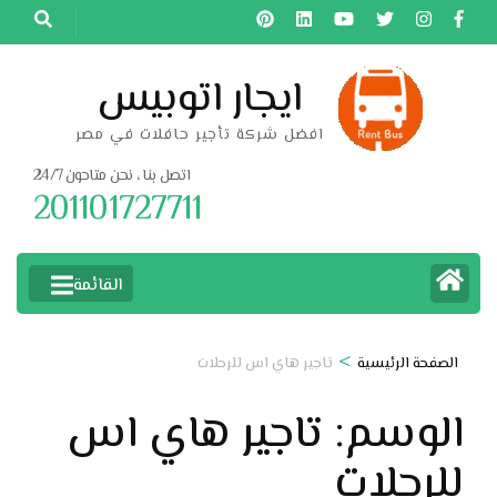
خطى
لى
لمحتوى
ايجار اتوبيس
اضغط
افضل شركة تأجير حافلات في مصر
Enter
اتصل بنا ، نحن متاحون 24/7
201101727711
القائمة
>
الصفحة الرئيسية
تاجير هاي اس للرحلات
الوسم:
تاجير هاي اس
للرحلات