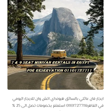
ايجار فان عائلي بالسائق هيونداي اتش وان للايجار اليومي
في القاهرة01101727711 استمتع بخصومات تصل الى 25 %