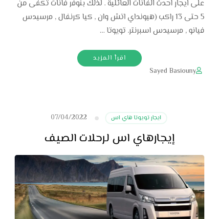
على ايجار احدث الفانات العائلية . لذلك بنوفر فانات تكفى من
5 حتى 13 راكب (هيونداي اتش وان , كيا كرنفال , مرسيدس
فيانو , مرسيدس اسبرنتر. تويوتا …
اقرأ المزيد
Sayed Basiouny
07/04/2022
ايجار تويوتا هاي اس
إيجارهاي اس لرحلات الصيف