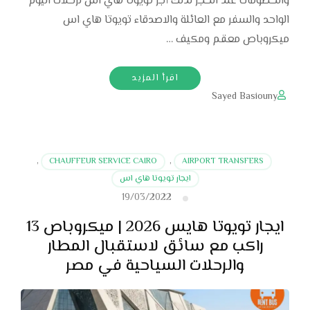
والخصومات عند الحجز لذلك أجر تويوتا هاي اس لرحلات اليوم
الواحد والسفر مع العائلة والاصدقاء تويوتا هاي اس
ميكروباص معقم ومكيف …
اقرأ المزيد
Sayed Basiouny
,
CHAUFFEUR SERVICE CAIRO
,
AIRPORT TRANSFERS
ايجار تويوتا هاي اس
19/03/2022
ايجار تويوتا هايس 2026 | ميكروباص 13
راكب مع سائق لاستقبال المطار
والرحلات السياحية في مصر