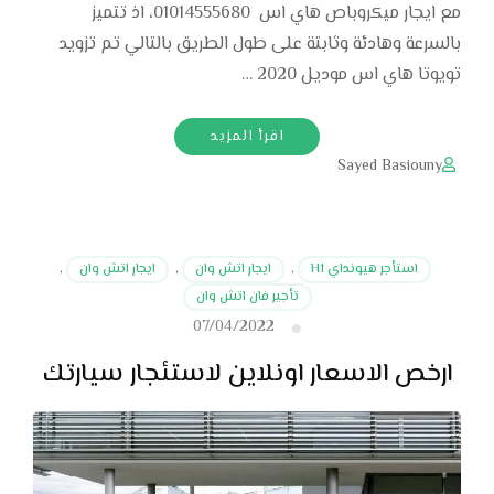
مع ايجار ميكروباص هاي اس 01014555680، اذ تتميز
بالسرعة وهادئة وثابتة على طول الطريق بالتالي تم تزويد
تويوتا هاي اس موديل 2020 …
اقرأ المزيد
Sayed Basiouny
استأجر هيونداي H1
,
ايجار اتش وان
,
ايجار اتش وان
,
تأجير فان اتش وان
07/04/2022
ارخص الاسعار اونلاين لاستئجار سيارتك