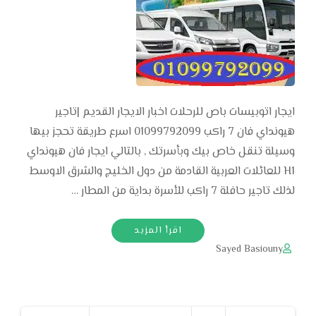
ايجار اتوبيسات باص للرحلات اخبار الايجار القديم |تاجير
هيونداي فان 7 راكب 01099792099 اسرع طريقة تحجز بيها
وسيلة تنقل خاص بيك وبأسرتك , بالتالي ايجار فان هيونداي
H1 للعائلات العربية القادمة من دول الخليج والشرق الاوسط
لذلك تاجير حافلة 7 راكب للأسرة بداية من المطار …
اقرأ المزيد
Sayed Basiouny
Posts