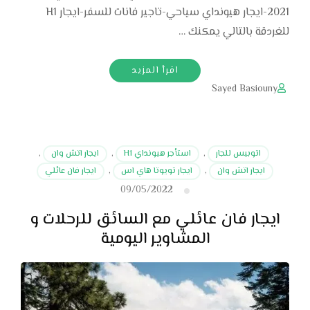
2021-ايجار هيونداي سياحي-تاجير فانات للسفر-ايجار H1
للغردقة بالتالي يمكنك …
اقرأ المزيد
Sayed Basiouny
اتوبيس للجار
,
استأجر هيونداي H1
,
ايجار اتش وان
,
ايجار اتش وان
,
ايجار تويوتا هاي اس
,
ايجار فان عائلي
09/05/2022
ايجار فان عائلي مع السائق للرحلات و
المشاوير اليومية