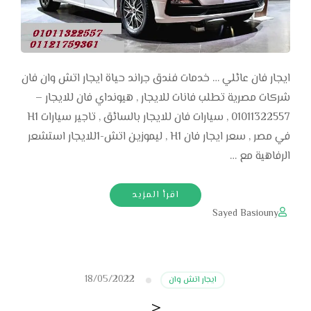
ايجار فان عائلي … خدمات فندق جراند حياة ايجار اتش وان فان
شركات مصرية تطلب فانات للايجار , هيونداي فان للايجار –
01011322557 , سيارات فان للايجار بالسائق , تاجير سيارات H1
في مصر , سعر ايجار فان H1 , ليموزين اتش-1للايجار استشعر
الرفاهية مع …
اقرأ المزيد
Sayed Basiouny
18/05/2022
ايجار اتش وان
<