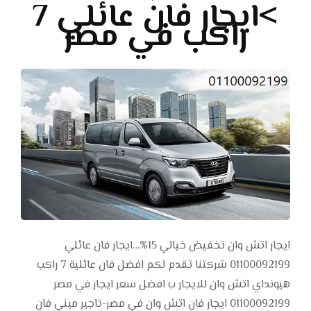
>ايجار فان عائلي 7
راكب في مصر
ايجار اتش وان تخفيض خيالي 15%…ايجار فان عائلي
01100092199 شركتنا تقدم لكم افضل فان عائلية 7 راكب
هيونداي اتش وان للايجار ب افضل سعر ايجار في مصر
01100092199 ايجار فان اتش وان في مصر-تاجير ميني فان