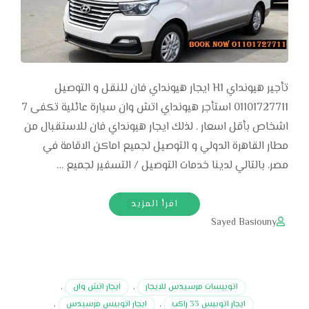
تأجير هيونداي H1 ايجار هيونداي فان للنقل و التوصيل
01101727711 استأجر هيونداي اتش وان سيارة عائلية تكفى 7
اشخاص بأقل اسعار . لذلك ايجار هيونداي فان للاستقبال من
مطار القاهرة الدولي و التوصيل لجميع اماكن الاقامة في
مصر. بالتالي لدينا خدمات التوصيل / التسفير لجميع …
اقرأ المزيد
Sayed Basiouny
اتوبيسات مرسيدس للايجار
,
ايجار اتش وان
,
ايجار اتوبيس 33 راكب
,
ايجار اتوبيس مرسيدس
,