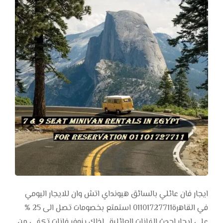
ايجار فان عائلي بالسائق هيونداي اتش وان للايجار اليومي
في القاهرة01101727711 استمتع بخصومات تصل الى 25 %
على ايجار احدث الفانات العائلية . لذلك بنوفر فانات تكفى من