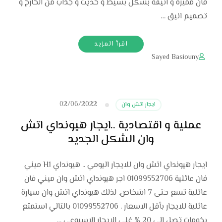
فان مميزه و انيقه بشكل بسيط و حديث و جذاب من الخارج و
تصميم انيق …
اقرأ المزيد
Sayed Basiouny
02/06/2022
ايجار اتش وان
عملية و اقتصادية ..ايجار هيونداي اتش
وان الشكل الجديد
ايجار هيونداي اتش وان للايجار اليومي .. هيونداي H1 ميني
فان عائلية 01099552706 اجر هيونداي اتش وان ميني فان
عائلية تسع حتى 7 اشخاص. لذلك هيونداي اتش وان سيارة
عائلية للايجار بأقل الاسعار . 01099552706 بالتالي استمتع
بخومات تصل الى 20 % غلى الايجار الاسبوعي …