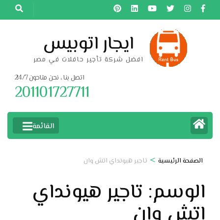
خطى
لى
لمحتوى
ايجار اتوبيس
اضغط
افضل شركة تأجير حافلات في مصر
Enter
اتصل بنا ، نحن متاحون 24/7
201101727711
القائمة
>
الصفحة الرئيسية
تاجير هيونداي اتش وان
الوسم:
تاجير هيونداي
اتش وان