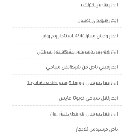
ايجار هايس 13راكب
ايجار هيونداي توسان
ايجار وحش سيارات4*4..استئجار رنج روفر
ايجاراتوبيس مرسيدس..شركة نقل سياحي
ايجارميني باص من شركةنقل سياحي
ايجارنقل سياحي|تويوتا كوستر ToyotaCoaster
ايجارنقل سياحي|تويوتا هايس
ايجارنقل سياحي|هيونداي اتش وان
باص مرسيدس للايجار