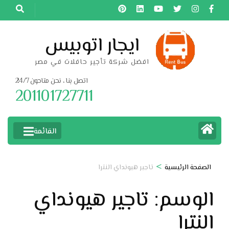
خطى
لى
لمحتوى
ايجار اتوبيس
اضغط
افضل شركة تأجير حافلات في مصر
Enter
اتصل بنا ، نحن متاحون 24/7
201101727711
القائمة
>
الصفحة الرئيسية
تاجير هيونداي النترا
الوسم:
تاجير هيونداي
النترا