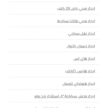
ايجار ميني باص 28 راكب
ايجار ميني فانات سياحية
ايجار نقل سياحي
ايجار نيسان باترول
ايجار هاي اس
ايجار هايس 13راكب
ايجار هيونداي توسان
ايجار وحش سيارات4*4..استئجار رنج روفر