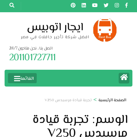
خطى
لى
لمحتوى
ايجار اتوبيس
اضغط
افضل شركة تأجير حافلات في مصر
Enter
اتصل بنا ، نحن متاحون 24/7
201101727711
القائمة
>
الصفحة الرئيسية
تجربة قيادة مرسيدس V250
الوسم:
تجربة قيادة
مرسيدس V250