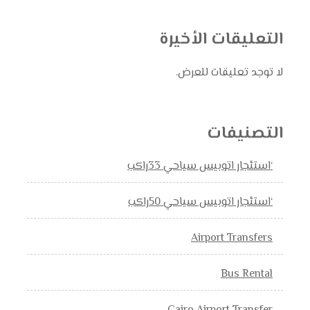
التعليقات الأخيرة
لا توجد تعليقات للعرض.
التصنيفات
‘استئجار اتوبيس سياحي 33راكب
‘استئجار اتوبيس سياحي 50راكب
Airport Transfers
Bus Rental