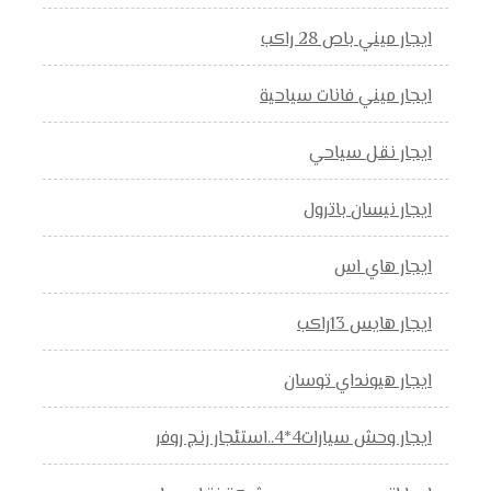
ايجار ميني باص 28 راكب
ايجار ميني فانات سياحية
ايجار نقل سياحي
ايجار نيسان باترول
ايجار هاي اس
ايجار هايس 13راكب
ايجار هيونداي توسان
ايجار وحش سيارات4*4..استئجار رنج روفر