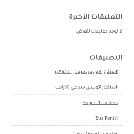
التعليقات الأخيرة
لا توجد تعليقات للعرض.
التصنيفات
‘استئجار اتوبيس سياحي 33راكب
‘استئجار اتوبيس سياحي 50راكب
Airport Transfers
Bus Rental