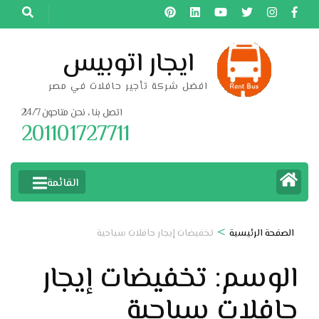
خطى
لى
لمحتوى
ايجار اتوبيس
اضغط
افضل شركة تأجير حافلات في مصر
Enter
اتصل بنا ، نحن متاحون 24/7
201101727711
القائمة
>
الصفحة الرئيسية
تخفيضات إيجار حافلات سياحية
الوسم:
تخفيضات إيجار
حافلات سياحية