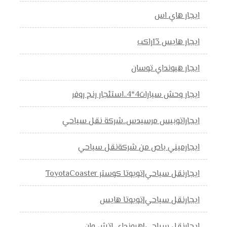
ايجار هاي اس
ايجار هايس 13راكب
ايجار هيونداي توسان
ايجار وحش سيارات4*4..استئجار رنج روفر
ايجاراتوبيس مرسيدس..شركة نقل سياحي
ايجارميني باص من شركةنقل سياحي
ايجارنقل سياحي|تويوتا كوستر ToyotaCoaster
ايجارنقل سياحي|تويوتا هايس
ايجارنقل سياحي|هيونداي اتش وان