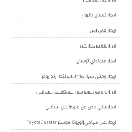
ايجار نقل سياحي
ايجار نيسان باترول
ايجار هاي اس
ايجار هايس 13راكب
ايجار هيونداي توسان
ايجار وحش سيارات4*4..استئجار رنج روفر
ايجاراتوبيس مرسيدس..شركة نقل سياحي
ايجارميني باص من شركةنقل سياحي
ايجارنقل سياحي|تويوتا كوستر ToyotaCoaster