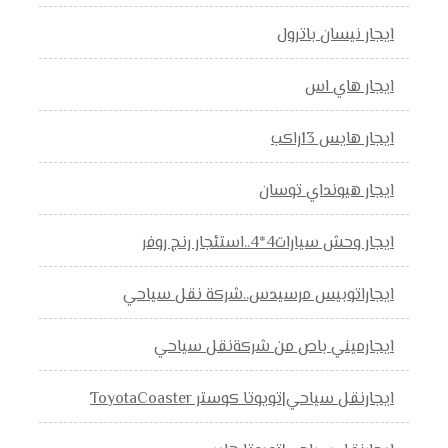
ايجار نيسان باترول
ايجار هاي اس
ايجار هايس 13راكب
ايجار هيونداي توسان
ايجار وحش سيارات4*4..استئجار رنج روفر
ايجاراتوبيس مرسيدس..شركة نقل سياحي
ايجارميني باص من شركةنقل سياحي
ايجارنقل سياحي|تويوتا كوستر ToyotaCoaster