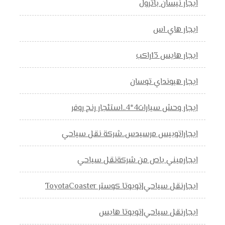
ايجار نيسان باترول
ايجار هاي اس
ايجار هايس 13راكب
ايجار هيونداي توسان
ايجار وحش سيارات4*4..استئجار رنج روفر
ايجاراتوبيس مرسيدس..شركة نقل سياحي
ايجارميني باص من شركةنقل سياحي
ايجارنقل سياحي|تويوتا كوستر ToyotaCoaster
ايجارنقل سياحي|تويوتا هايس