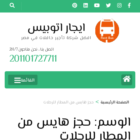
خطى
لى
لمحتوى
ايجار اتوبيس
اضغط
افضل شركة تأجير حافلات في مصر
Enter
اتصل بنا ، نحن متاحون 24/7
201101727711
القائمة
>
الصفحة الرئيسية
حجز هايس من المطار للرحلات
الوسم:
حجز هايس من
المطار للرحلات