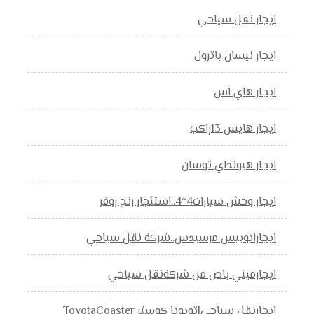
ايجار نقل سياحي
ايجار نيسان باترول
ايجار هاي اس
ايجار هايس 13راكب
ايجار هيونداي توسان
ايجار وحش سيارات4*4..استئجار رنج روفر
ايجاراتوبيس مرسيدس..شركة نقل سياحي
ايجارميني باص من شركةنقل سياحي
ايجارنقل سياحي|تويوتا كوستر ToyotaCoaster